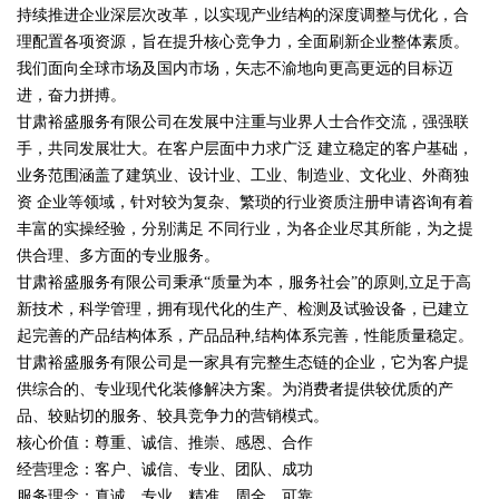
持续推进企业深层次改革，以实现产业结构的深度调整与优化，合
理配置各项资源，旨在提升核心竞争力，全面刷新企业整体素质。
我们面向全球市场及国内市场，矢志不渝地向更高更远的目标迈
进，奋力拼搏。
甘肃裕盛服务有限公司在发展中注重与业界人士合作交流，强强联
手，共同发展壮大。在客户层面中力求广泛 建立稳定的客户基础，
业务范围涵盖了建筑业、设计业、工业、制造业、文化业、外商独
资 企业等领域，针对较为复杂、繁琐的行业资质注册申请咨询有着
丰富的实操经验，分别满足 不同行业，为各企业尽其所能，为之提
供合理、多方面的专业服务。
甘肃裕盛服务有限公司秉承“质量为本，服务社会”的原则,立足于高
新技术，科学管理，拥有现代化的生产、检测及试验设备，已建立
起完善的产品结构体系，产品品种,结构体系完善，性能质量稳定。
甘肃裕盛服务有限公司是一家具有完整生态链的企业，它为客户提
供综合的、专业现代化装修解决方案。为消费者提供较优质的产
品、较贴切的服务、较具竞争力的营销模式。
核心价值：尊重、诚信、推崇、感恩、合作
经营理念：客户、诚信、专业、团队、成功
服务理念：真诚、专业、精准、周全、可靠